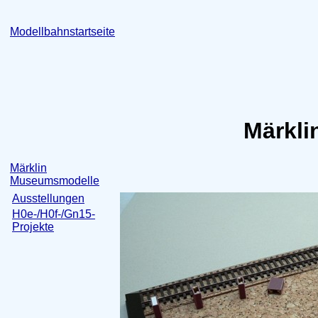
Modellbahnstartseite
Märkli
Märklin
Museumsmodelle
Ausstellungen
H0e-/H0f-/Gn15-
Projekte