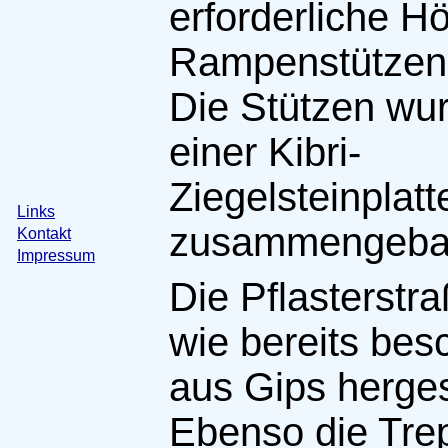
erforderliche H
Rampenstützen e
Die Stützen wu
einer Kibri-
Ziegelsteinplatt
Links
zusammengeba
Kontakt
Impressum
Die Pflasterstr
wie bereits bes
aus Gips hergest
Ebenso die Tr