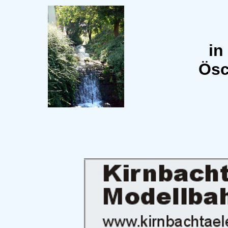
in
Ösc